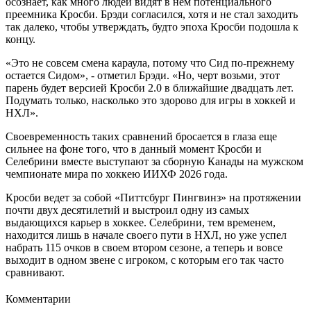
осознает, как много людей видят в нем потенциального
преемника Кросби. Брэди согласился, хотя и не стал заходить
так далеко, чтобы утверждать, будто эпоха Кросби подошла к
концу.
«Это не совсем смена караула, потому что Сид по-прежнему
остается Сидом», - отметил Брэди. «Но, черт возьми, этот
парень будет версией Кросби 2.0 в ближайшие двадцать лет.
Подумать только, насколько это здорово для игры в хоккей и
НХЛ».
Своевременность таких сравнений бросается в глаза еще
сильнее на фоне того, что в данный момент Кросби и
Селебрини вместе выступают за сборную Канады на мужском
чемпионате мира по хоккею ИИХФ 2026 года.
Кросби ведет за собой «Питтсбург Пингвинз» на протяжении
почти двух десятилетий и выстроил одну из самых
выдающихся карьер в хоккее. Селебрини, тем временем,
находится лишь в начале своего пути в НХЛ, но уже успел
набрать 115 очков в своем втором сезоне, а теперь и вовсе
выходит в одном звене с игроком, с которым его так часто
сравнивают.
Комментарии