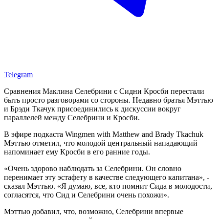
Telegram
Сравнения Маклина Селебрини с Сидни Кросби перестали
быть просто разговорами со стороны. Недавно братья Мэттью
и Брэди Ткачук присоединились к дискуссии вокруг
параллелей между Селебрини и Кросби.
В эфире подкаста Wingmen with Matthew and Brady Tkachuk
Мэттью отметил, что молодой центральный нападающий
напоминает ему Кросби в его ранние годы.
«Очень здорово наблюдать за Селебрини. Он словно
перенимает эту эстафету в качестве следующего капитана», -
сказал Мэттью. «Я думаю, все, кто помнит Сида в молодости,
согласятся, что Сид и Селебрини очень похожи».
Мэттью добавил, что, возможно, Селебрини впервые