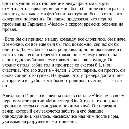
Они обсудили его отношение к делу, при этом Скоулз
отметил, что форварду, возможно, было бы полезнее играть в
их эпоху, так как сами футболисты отучили бы его от такого
скверного поведения. Он также предсказал, что период
пребывания Гарначо в «Челси» в скором времени обречен на
провал.
«Если бы он пришел в нашу команду, все сложилось бы иначе.
Возможно, он все еще был бы там, возможно, сейчас он бы
блистал. Да, мы бы его контролировали, но он бы извлек из
этого урок... его интересует только он сам, ему плевать на
своих одноклубников, ему плевать на свою команду. Он
уходит с поля, забив гол и проиграв со счетом 8:1, и он
счастлив. Что его ждет в «Челси»? Этот парень, он просто, он
снова сойдет с катушек. Не думаю, что у тренера достаточно
авторитета в футболе, чтобы контролировать его», — сказал
он.
Алехандро Гарначо вышел на поле в составе «Челси» в своем
первом матче против «Манчестер Юнайтед» с тех пор, как
прошлым летом со скандалом покинул клуб. Он пережил
вечер, который ему захочется забыть, а его бывшие
одноклубники, казалось, насмехались над ним после игры,
указывая на разрушенные отношения.