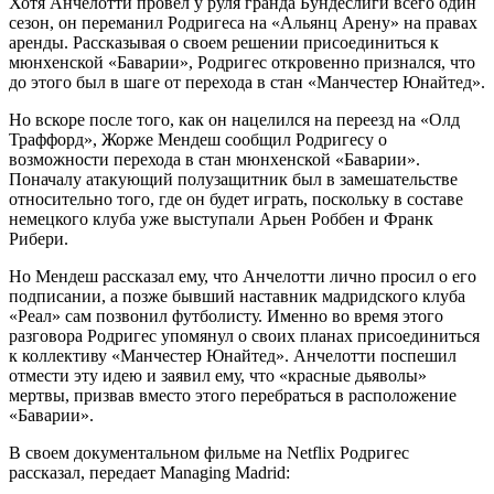
Хотя Анчелотти провел у руля гранда Бундеслиги всего один
сезон, он переманил Родригеса на «Альянц Арену» на правах
аренды. Рассказывая о своем решении присоединиться к
мюнхенской «Баварии», Родригес откровенно признался, что
до этого был в шаге от перехода в стан «Манчестер Юнайтед».
Но вскоре после того, как он нацелился на переезд на «Олд
Траффорд», Жорже Мендеш сообщил Родригесу о
возможности перехода в стан мюнхенской «Баварии».
Поначалу атакующий полузащитник был в замешательстве
относительно того, где он будет играть, поскольку в составе
немецкого клуба уже выступали Арьен Роббен и Франк
Рибери.
Но Мендеш рассказал ему, что Анчелотти лично просил о его
подписании, а позже бывший наставник мадридского клуба
«Реал» сам позвонил футболисту. Именно во время этого
разговора Родригес упомянул о своих планах присоединиться
к коллективу «Манчестер Юнайтед». Анчелотти поспешил
отмести эту идею и заявил ему, что «красные дьяволы»
мертвы, призвав вместо этого перебраться в расположение
«Баварии».
В своем документальном фильме на Netflix Родригес
рассказал, передает Managing Madrid: