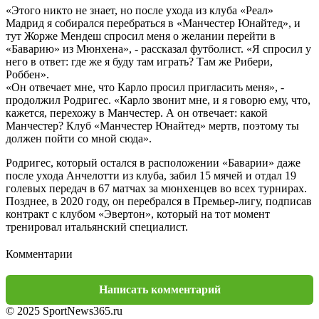
«Этого никто не знает, но после ухода из клуба «Реал»
Мадрид я собирался перебраться в «Манчестер Юнайтед», и
тут Жорже Мендеш спросил меня о желании перейти в
«Баварию» из Мюнхена», - рассказал футболист. «Я спросил у
него в ответ: где же я буду там играть? Там же Рибери,
Роббен».
«Он отвечает мне, что Карло просил пригласить меня», -
продолжил Родригес. «Карло звонит мне, и я говорю ему, что,
кажется, перехожу в Манчестер. А он отвечает: какой
Манчестер? Клуб «Манчестер Юнайтед» мертв, поэтому ты
должен пойти со мной сюда».
Родригес, который остался в расположении «Баварии» даже
после ухода Анчелотти из клуба, забил 15 мячей и отдал 19
голевых передач в 67 матчах за мюнхенцев во всех турнирах.
Позднее, в 2020 году, он перебрался в Премьер-лигу, подписав
контракт с клубом «Эвертон», который на тот момент
тренировал итальянский специалист.
Комментарии
Написать комментарий
© 2025 SportNews365.ru