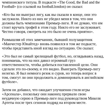
чемпионского титула. В подкасте «The Good, the Bad and the
Football» (со ссылкой на football.london) он сказал:
«Кто бы ни выиграл лигу, как вы сказали в конце, они это
заслужили. Никто из них не убедил меня в том, что они
должны быть чемпионами Премьер-лиги. Я не думаю, что им
стоит вручать трофей в этом году. Никто его не заслуживает.
Честно говоря, смотреть на это было не очень приятно».
Размышляя об этих замечаниях, бывший полузащитник
«Манчестер Юнайтед» вновь появился в том же подкасте,
чтобы представить иной взгляд на ситуацию. Он сказал:
«Это был не самый зрелищный футбол, но, оглядываясь назад,
понимаешь, что на них давил огромный груз
ответственности, чтобы добиться поставленной цели. Они
сделали это по-своему, и это видно. Выиграть Премьер-лигу
нелегко. Я был немного резок и суров, но теперь вопрос в
том, смогут ли они продолжить и доминировать в английском
футболе».
Затем он добавил, что ожидает улучшения стиля игры
«Арсенала», поскольку они наконец прервали свою
неудачную серию в Премьер-лиге под руководством Микеля
Артеты после трех сезонов подряд на втором месте.